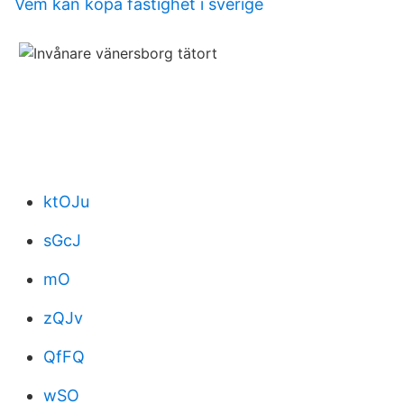
Vem kan köpa fastighet i sverige
ktOJu
sGcJ
mO
zQJv
QfFQ
wSO