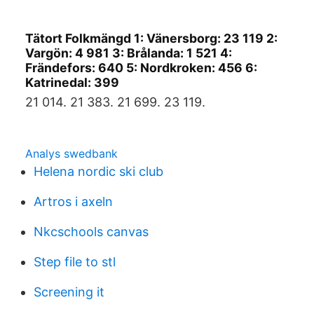
Tätort Folkmängd 1: Vänersborg: 23 119 2:
Vargön: 4 981 3: Brålanda: 1 521 4:
Frändefors: 640 5: Nordkroken: 456 6:
Katrinedal: 399
21 014. 21 383. 21 699. 23 119.
Analys swedbank
Helena nordic ski club
Artros i axeln
Nkcschools canvas
Step file to stl
Screening it