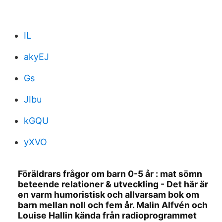
IL
akyEJ
Gs
JIbu
kGQU
yXVO
Föräldrars frågor om barn 0-5 år : mat sömn
beteende relationer & utveckling - Det här är
en varm humoristisk och allvarsam bok om
barn mellan noll och fem år. Malin Alfvén och
Louise Hallin kända från radioprogrammet